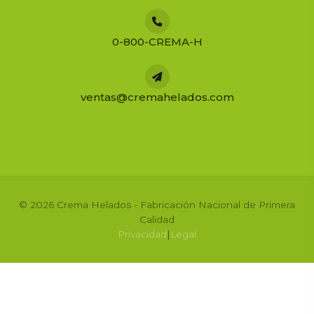
0-800-CREMA-H
ventas@cremahelados.com
© 2026 Crema Helados - Fabricación Nacional de Primera
Calidad
Privacidad
|
Legal